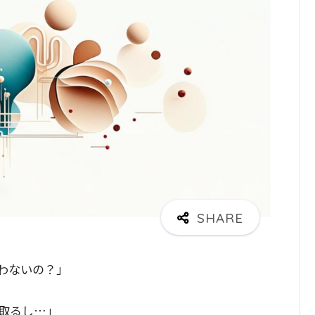
わないの？」
取るし…」