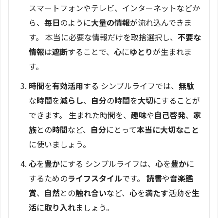
スマートフォンやテレビ、インターネットなどか
ら、
毎日
のように
大量の情報
が流れ込んできま
す。 本当に必要な情報だけを取捨選択し、
不要な
情報
は
遮断
することで、
心
に
ゆとり
が生まれま
す。
時間
を
有効活用
する シンプルライフでは、
無駄
な
時間
を
減らし
、
自分
の
時間
を
大切
にすることが
できます。 生まれた時間を、
趣味
や
自己啓発
、
家
族
との
時間
など、
自分
にとって
本当に大切なこと
に使いましょう。
心
を
豊か
にする シンプルライフは、
心
を
豊か
に
するための
ライフスタイル
です。
読書
や
音楽鑑
賞
、
自然
との
触れ合い
など、
心
を
満たす
活動を
生
活
に
取り入れ
ましょう。