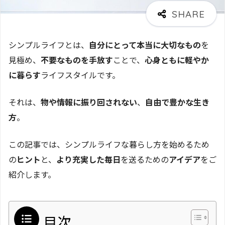
シンプルライフとは、
自分にとって本当に大切なもの
を
見極め、
不要なものを手放す
ことで、
心身ともに軽やか
に暮らす
ライフスタイルです。
それは、
物や情報に振り回されない
、
自由で豊かな生き
方
。
この記事では、シンプルライフな暮らし方を始めるため
の
ヒント
と、
より充実した毎日
を送るための
アイデア
をご
紹介します。
目次