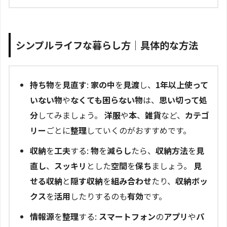
シンプルライフな暮らし方｜具体的な方法
持ち物
を
見直す
:
家の中
を
見渡
し、
1年以上使って
いない物
や
なくても困らない物
は、
思い切って処
分
してみましょう。
洋服
や
本
、
雑貨
など、
カテゴ
リー
ごとに
整理
していくのがおすすめです。
収納
を
工夫
する:
物
を
減らし
たら、
収納方法
を
見
直し
、
スッキリ
とした
空間
を
保ち
ましょう。
見
せる収納
と
隠す収納
を
組み合わせ
たり、
収納ボッ
クス
を
活用
したりするのも
有効
です。
情報源
を
整理
する:
スマートフォン
の
アプリ
や
パ