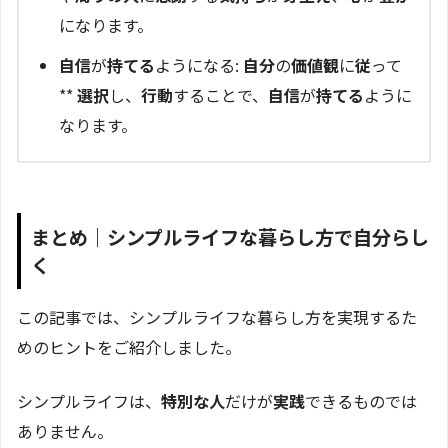
になります。
自信
が
持てる
ようになる:
自分
の
価値観
に
従
って
**
選択
し、
行動
することで、
自信
が
持てる
ように
なります。
まとめ｜シンプルライフな暮らし方で自分らし
く
この記事では、シンプルライフな暮らし方を実現するた
めのヒントをご紹介しました。
シンプルライフは、
特別な人
だけが
実践
できるものでは
ありません。