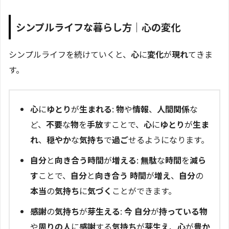
シンプルライフな暮らし方｜心の変化
シンプルライフを続けていくと、
心
に
変化
が
現れ
てきま
す。
心
に
ゆとり
が
生まれる
:
物
や
情報
、
人間関係
な
ど、
不要
な
物
を
手放
すことで、
心
に
ゆとり
が
生ま
れ
、
穏やか
な
気持ち
で
過ご
せるようになります。
自分
と
向き合う時間
が
増える
:
無駄
な
時間
を
減ら
す
ことで、
自分
と
向き合う
時間
が
増え
、
自分
の
本当
の
気持ち
に
気づく
ことができます。
感謝
の
気持ち
が
芽生える
:
今
自分
が
持っている物
や
周りの人
に
感謝
する
気持ち
が
芽生え
、
心
が
豊か