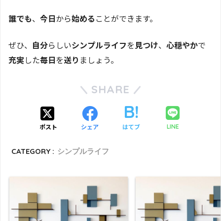
誰でも
、
今日
から
始める
ことができます。
ぜひ、
自分
らしい
シンプルライフ
を
見つけ
、
心穏やか
で
充実
した
毎日
を
送り
ましょう。
SHARE
ポスト
シェア
はてブ
LINE
CATEGORY :
シンプルライフ