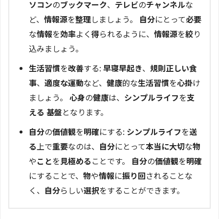
ソコン
の
ブックマーク
、
テレビ
の
チャンネル
な
ど、
情報源
を
整理
しましょう。
自分
にとって
必要
な
情報
を
効率
よく
得
られるように、
情報源
を
絞
り
込みましょう。
生活習慣
を
改善
する:
早寝早起き
、
規則正しい食
事
、
適度な運動
など、
健康
的な
生活習慣
を
心掛
け
ましょう。
心身
の
健康
は、
シンプルライフ
を
支
える
基盤
となります。
自分
の
価値観
を
明確
にする:
シンプルライフ
を
送
る
上で
重要
なのは、
自分
にとって
本当に大切
な
物
や
こと
を
見極める
ことです。
自分
の
価値観
を
明確
にすることで、
物
や
情報
に
振り回
されることな
く、
自分
らしい
選択
をすることができます。