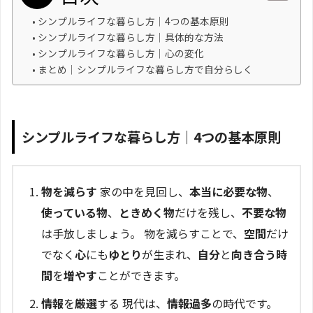
シンプルライフな暮らし方｜4つの基本原則
シンプルライフな暮らし方｜具体的な方法
シンプルライフな暮らし方｜心の変化
まとめ｜シンプルライフな暮らし方で自分らしく
シンプルライフな暮らし方｜4つの基本原則
物を減らす
家の中を見回し、
本当に必要な物
、
使っている物
、
ときめく物
だけを残し、
不要な物
は手放しましょう。 物を減らすことで、
空間
だけ
でなく
心
にも
ゆとり
が生まれ、
自分
と
向き合う時
間
を
増やす
ことができます。
情報
を
厳選
する 現代は、
情報過多
の時代です。