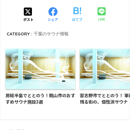
ポスト
シェア
はてブ
LINE
CATEGORY :
千葉のサウナ情報
房総半島でととのう！館山市のおす
習志野市でととのう！ 軍
すめサウナ施設3選
残る街の、個性派サウナ